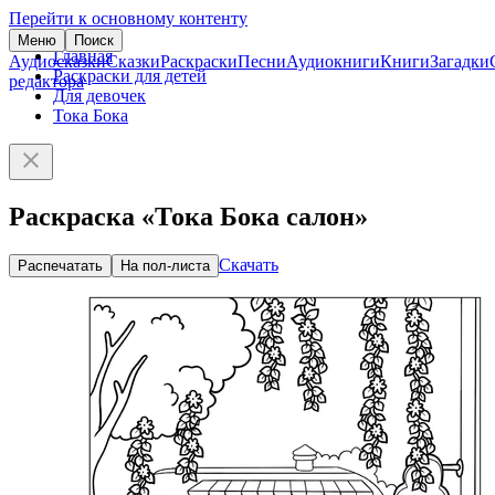
Перейти к основному контенту
Меню
Поиск
Главная
Аудиосказки
Сказки
Раскраски
Песни
Аудиокниги
Книги
Загадки
Раскраски для детей
редактора
Для девочек
Тока Бока
Раскраска «Тока Бока салон»
Скачать
Распечатать
На пол-листа