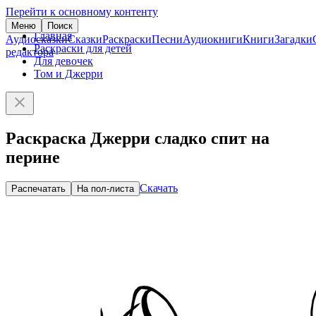
Перейти к основному контенту
Меню
Поиск
Главная
Аудиосказки
Сказки
Раскраски
Песни
Аудиокниги
Книги
Загадки
Раскраски для детей
редактора
Для девочек
Том и Джерри
Раскраска Джерри сладко спит на
перине
Скачать
Распечатать
На пол-листа