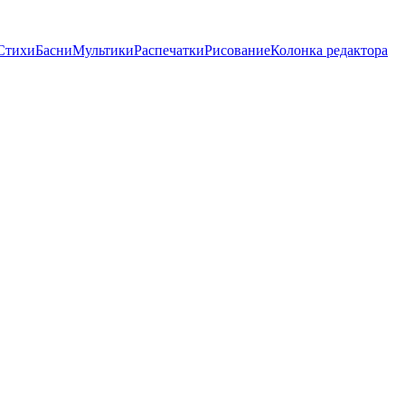
Стихи
Басни
Мультики
Распечатки
Рисование
Колонка редактора