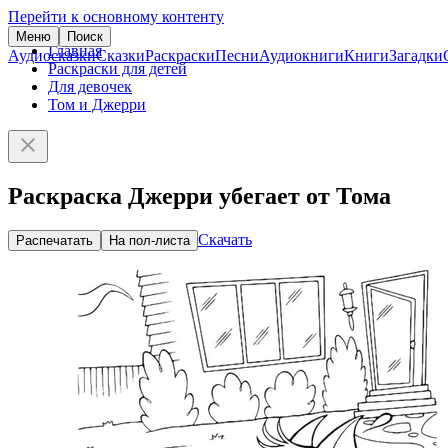
Перейти к основному контенту
Меню
Поиск
Главная
Аудиосказки
Сказки
Раскраски
Песни
Аудиокниги
Книги
Загадки
Раскраски для детей
Для девочек
Том и Джерри
Раскраска Джерри убегает от Тома
Скачать
Распечатать
На пол-листа