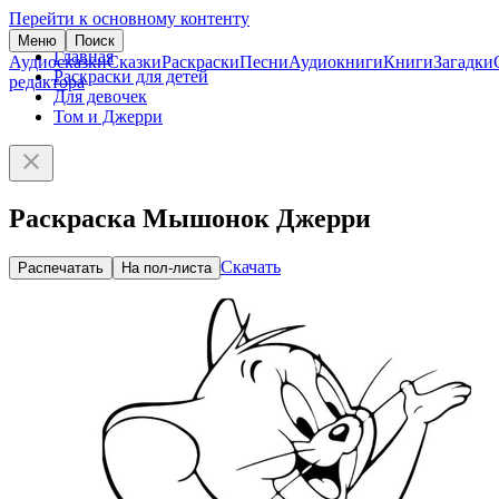
Перейти к основному контенту
Меню
Поиск
Главная
Аудиосказки
Сказки
Раскраски
Песни
Аудиокниги
Книги
Загадки
Раскраски для детей
редактора
Для девочек
Том и Джерри
Раскраска Мышонок Джерри
Скачать
Распечатать
На пол-листа