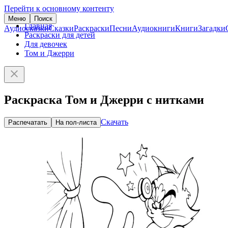
Перейти к основному контенту
Меню
Поиск
Главная
Аудиосказки
Сказки
Раскраски
Песни
Аудиокниги
Книги
Загадки
Раскраски для детей
Для девочек
Том и Джерри
Раскраска Том и Джерри с нитками
Скачать
Распечатать
На пол-листа