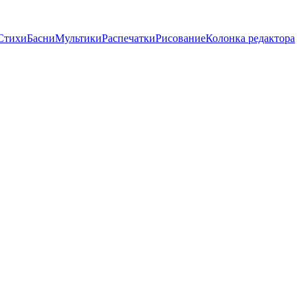
Стихи
Басни
Мультики
Распечатки
Рисование
Колонка редактора