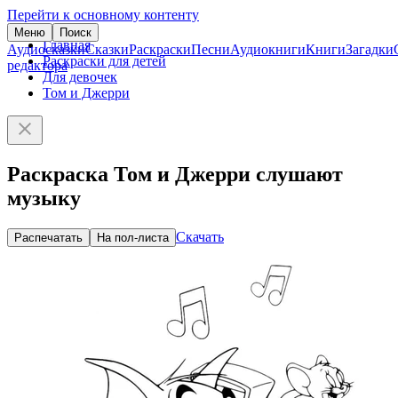
Перейти к основному контенту
Меню
Поиск
Главная
Аудиосказки
Сказки
Раскраски
Песни
Аудиокниги
Книги
Загадки
Раскраски для детей
редактора
Для девочек
Том и Джерри
Раскраска Том и Джерри слушают
музыку
Скачать
Распечатать
На пол-листа