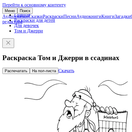
Перейти к основному контенту
Меню
Поиск
Главная
Аудиосказки
Сказки
Раскраски
Песни
Аудиокниги
Книги
Загадки
Раскраски для детей
редактора
Для девочек
Том и Джерри
Раскраска Том и Джерри в ссадинах
Скачать
Распечатать
На пол-листа