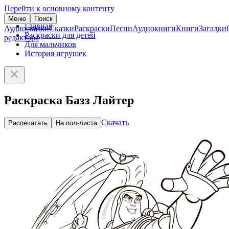
Перейти к основному контенту
Меню
Поиск
Главная
Аудиосказки
Сказки
Раскраски
Песни
Аудиокниги
Книги
Загадки
Раскраски для детей
редактора
Для мальчиков
История игрушек
Раскраска Базз Лайтер
Скачать
Распечатать
На пол-листа