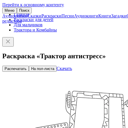
Перейти к основному контенту
Меню
Поиск
Главная
Аудиосказки
Сказки
Раскраски
Песни
Аудиокниги
Книги
Загадки
Раскраски для детей
редактора
Для мальчиков
Трактора и Комбайны
Раскраска «Трактор антистресс»
Скачать
Распечатать
На пол-листа