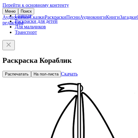
Перейти к основному контенту
Меню
Поиск
Главная
Аудиосказки
Сказки
Раскраски
Песни
Аудиокниги
Книги
Загадки
Раскраски для детей
редактора
Для мальчиков
Транспорт
Раскраска Кораблик
Скачать
Распечатать
На пол-листа