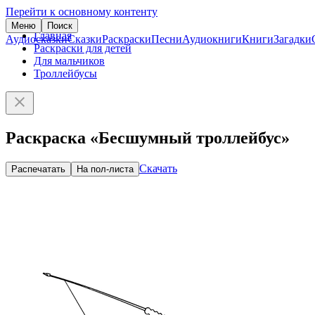
Перейти к основному контенту
Меню
Поиск
Главная
Аудиосказки
Сказки
Раскраски
Песни
Аудиокниги
Книги
Загадки
Раскраски для детей
Для мальчиков
Троллейбусы
Раскраска «Бесшумный троллейбус»
Скачать
Распечатать
На пол-листа