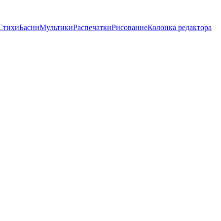
Стихи
Басни
Мультики
Распечатки
Рисование
Колонка редактора