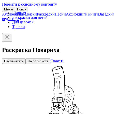
Перейти к основному контенту
Меню
Поиск
Главная
Аудиосказки
Сказки
Раскраски
Песни
Аудиокниги
Книги
Загадки
Раскраски для детей
редактора
Для девочек
Тролли
Раскраска Повариха
Скачать
Распечатать
На пол-листа