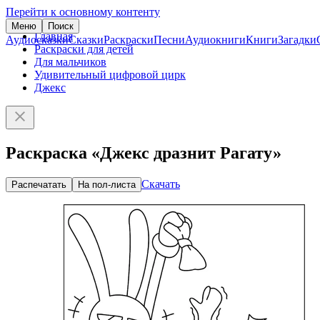
Перейти к основному контенту
Меню
Поиск
Главная
Аудиосказки
Сказки
Раскраски
Песни
Аудиокниги
Книги
Загадки
Раскраски для детей
Для мальчиков
Удивительный цифровой цирк
Джекс
Раскраска «Джекс дразнит Рагату»
Скачать
Распечатать
На пол-листа