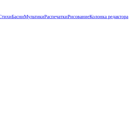
Стихи
Басни
Мультики
Распечатки
Рисование
Колонка редактора