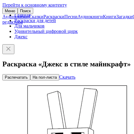
Перейти к основному контенту
Меню
Поиск
Главная
Аудиосказки
Сказки
Раскраски
Песни
Аудиокниги
Книги
Загадки
Раскраски для детей
редактора
Для мальчиков
Удивительный цифровой цирк
Джекс
Раскраска «Джекс в стиле майнкрафт»
Скачать
Распечатать
На пол-листа