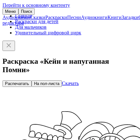
Перейти к основному контенту
Меню
Поиск
Главная
Аудиосказки
Сказки
Раскраски
Песни
Аудиокниги
Книги
Загадки
Раскраски для детей
редактора
Для мальчиков
Удивительный цифровой цирк
Раскраска «Кейн и напуганная
Помни»
Скачать
Распечатать
На пол-листа