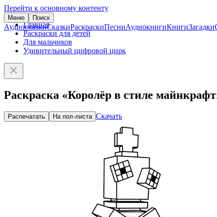
Перейти к основному контенту
Меню
Поиск
Главная
Аудиосказки
Сказки
Раскраски
Песни
Аудиокниги
Книги
Загадки
Раскраски для детей
Для мальчиков
Удивительный цифровой цирк
Раскраска «Королёр в стиле майнкрафт
Скачать
Распечатать
На пол-листа