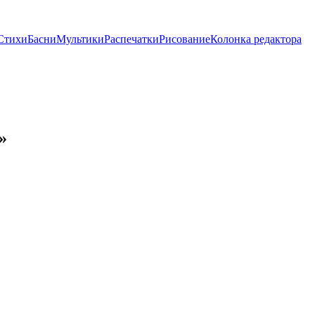
Стихи
Басни
Мультики
Распечатки
Рисование
Колонка редактора
»