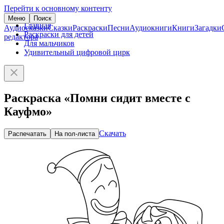
Перейти к основному контенту
Меню
Поиск
Главная
Аудиосказки
Сказки
Раскраски
Песни
Аудиокниги
Книги
Загадки
Раскраски для детей
редактора
Для мальчиков
Удивительный цифровой цирк
Раскраска «Помни сидит вместе с
Кауфмо»
Скачать
Распечатать
На пол-листа