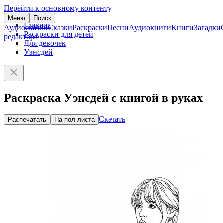
Перейти к основному контенту
Меню
Поиск
Главная
Аудиосказки
Сказки
Раскраски
Песни
Аудиокниги
Книги
Загадки
Раскраски для детей
редактора
Для девочек
Уэнсдей
Раскраска Уэнсдей с книгой в руках
Скачать
Распечатать
На пол-листа