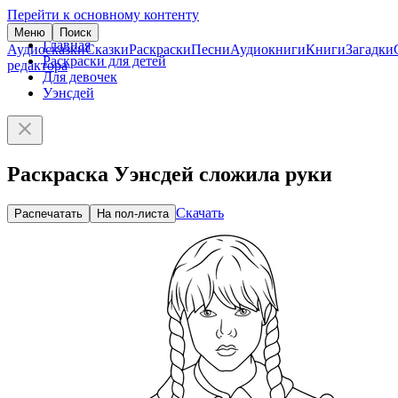
Перейти к основному контенту
Меню
Поиск
Главная
Аудиосказки
Сказки
Раскраски
Песни
Аудиокниги
Книги
Загадки
Раскраски для детей
редактора
Для девочек
Уэнсдей
Раскраска Уэнсдей сложила руки
Скачать
Распечатать
На пол-листа