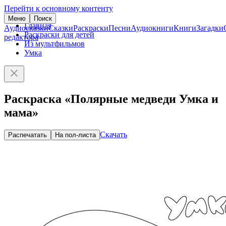
Перейти к основному контенту
Меню
Поиск
Главная
Аудиосказки
Сказки
Раскраски
Песни
Аудиокниги
Книги
Загадки
Раскраски для детей
редактора
Из мультфильмов
Умка
Раскраска «Полярные медведи Умка и
мама»
Скачать
Распечатать
На пол-листа