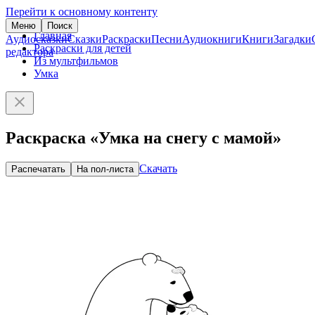
Перейти к основному контенту
Меню
Поиск
Главная
Аудиосказки
Сказки
Раскраски
Песни
Аудиокниги
Книги
Загадки
Раскраски для детей
редактора
Из мультфильмов
Умка
Раскраска «Умка на снегу с мамой»
Скачать
Распечатать
На пол-листа