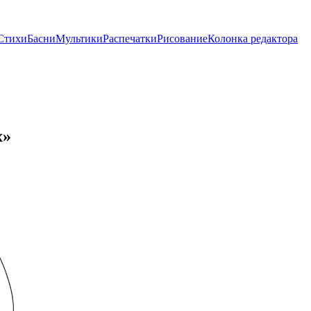
Стихи
Басни
Мультики
Распечатки
Рисование
Колонка редактора
х»