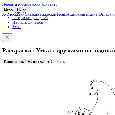
Перейти к основному контенту
Меню
Поиск
Главная
Аудиосказки
Сказки
Раскраски
Песни
Аудиокниги
Книги
Загадки
Раскраски для детей
Из мультфильмов
Умка
Раскраска «Умка с друзьями на льдина
Скачать
Распечатать
На пол-листа