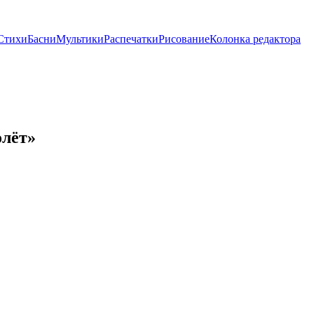
Стихи
Басни
Мультики
Распечатки
Рисование
Колонка редактора
олёт»