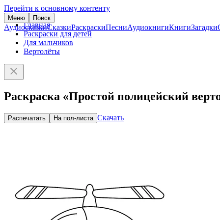
Перейти к основному контенту
Меню
Поиск
Главная
Аудиосказки
Сказки
Раскраски
Песни
Аудиокниги
Книги
Загадки
Раскраски для детей
Для мальчиков
Вертолёты
Раскраска «Простой полицейский верт
Скачать
Распечатать
На пол-листа