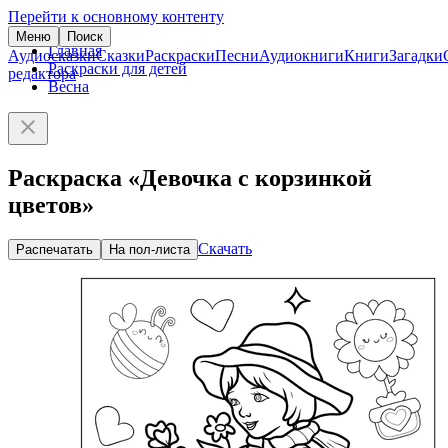
Перейти к основному контенту
Меню
Поиск
Главная
Аудиосказки
Сказки
Раскраски
Песни
Аудиокниги
Книги
Загадки
Раскраски для детей
редактора
Весна
Раскраска «Девочка с корзинкой
цветов»
Скачать
Распечатать
На пол-листа