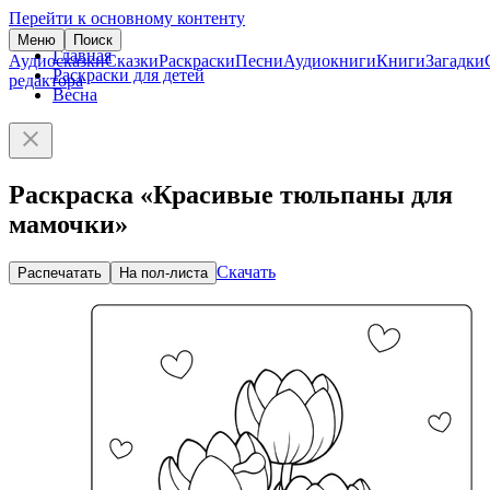
Перейти к основному контенту
Меню
Поиск
Главная
Аудиосказки
Сказки
Раскраски
Песни
Аудиокниги
Книги
Загадки
Раскраски для детей
редактора
Весна
Раскраска «Красивые тюльпаны для
мамочки»
Скачать
Распечатать
На пол-листа