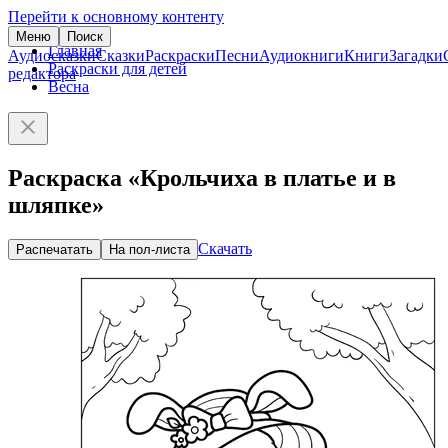
Перейти к основному контенту
Меню
Поиск
Главная
Аудиосказки
Сказки
Раскраски
Песни
Аудиокниги
Книги
Загадки
Раскраски для детей
редактора
Весна
Раскраска «Крольчиха в платье и в
шляпке»
Скачать
Распечатать
На пол-листа