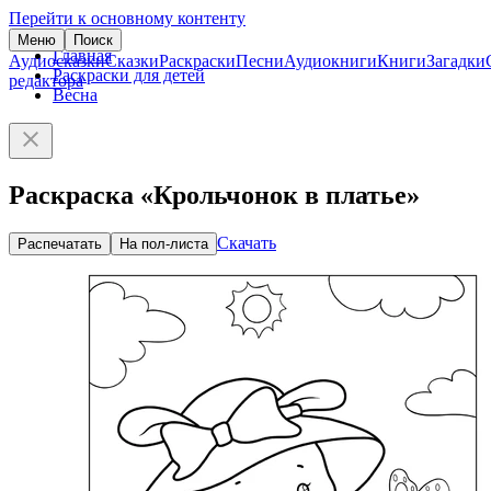
Перейти к основному контенту
Меню
Поиск
Главная
Аудиосказки
Сказки
Раскраски
Песни
Аудиокниги
Книги
Загадки
Раскраски для детей
редактора
Весна
Раскраска «Крольчонок в платье»
Скачать
Распечатать
На пол-листа