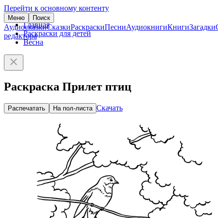
Перейти к основному контенту
Меню
Поиск
Главная
Аудиосказки
Сказки
Раскраски
Песни
Аудиокниги
Книги
Загадки
Раскраски для детей
редактора
Весна
Раскраска Прилет птиц
Скачать
Распечатать
На пол-листа