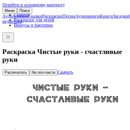
Перейти к основному контенту
Меню
Поиск
Главная
Аудиосказки
Сказки
Раскраски
Песни
Аудиокниги
Книги
Загадки
Раскраски для детей
редактора
Вирусы и бактерии
Раскраска Чистые руки - счастливые
руки
Скачать
Распечатать
На пол-листа