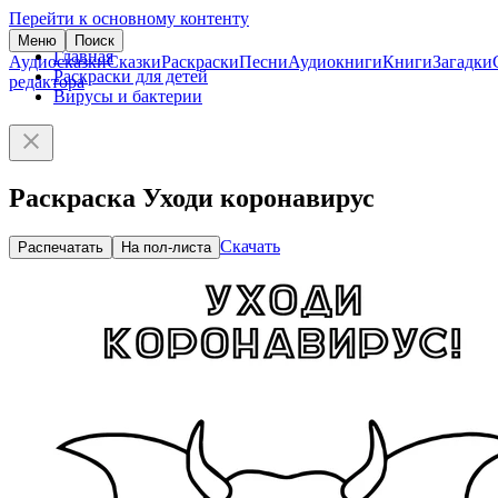
Перейти к основному контенту
Меню
Поиск
Главная
Аудиосказки
Сказки
Раскраски
Песни
Аудиокниги
Книги
Загадки
Раскраски для детей
редактора
Вирусы и бактерии
Раскраска Уходи коронавирус
Скачать
Распечатать
На пол-листа