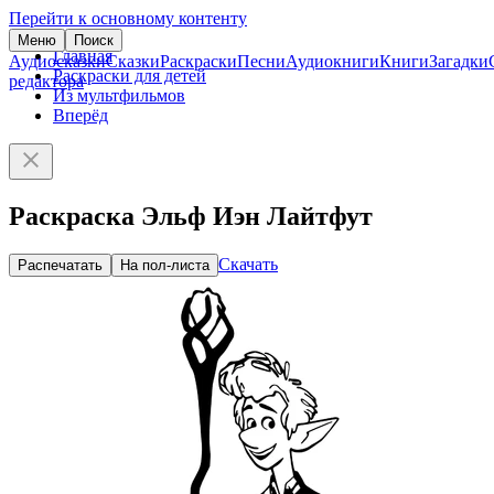
Перейти к основному контенту
Меню
Поиск
Главная
Аудиосказки
Сказки
Раскраски
Песни
Аудиокниги
Книги
Загадки
Раскраски для детей
редактора
Из мультфильмов
Вперёд
Раскраска Эльф Иэн Лайтфут
Скачать
Распечатать
На пол-листа