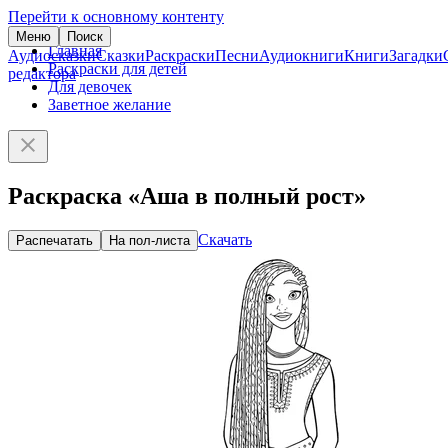
Перейти к основному контенту
Меню
Поиск
Главная
Аудиосказки
Сказки
Раскраски
Песни
Аудиокниги
Книги
Загадки
Раскраски для детей
редактора
Для девочек
Заветное желание
Раскраска «Аша в полный рост»
Скачать
Распечатать
На пол-листа