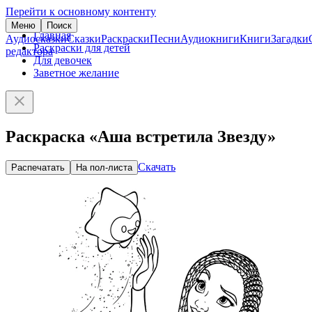
Перейти к основному контенту
Меню
Поиск
Главная
Аудиосказки
Сказки
Раскраски
Песни
Аудиокниги
Книги
Загадки
Раскраски для детей
редактора
Для девочек
Заветное желание
Раскраска «Аша встретила Звезду»
Скачать
Распечатать
На пол-листа