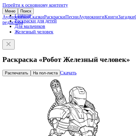
Перейти к основному контенту
Меню
Поиск
Главная
Аудиосказки
Сказки
Раскраски
Песни
Аудиокниги
Книги
Загадки
Раскраски для детей
редактора
Для мальчиков
Железный человек
Раскраска «Робот Железный человек»
Скачать
Распечатать
На пол-листа