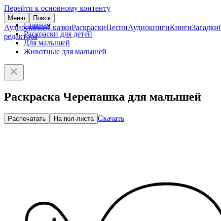
Перейти к основному контенту
Меню
Поиск
Главная
Аудиосказки
Сказки
Раскраски
Песни
Аудиокниги
Книги
Загадки
Раскраски для детей
редактора
Для малышей
Животные для малышей
Раскраска Черепашка для малышей
Скачать
Распечатать
На пол-листа