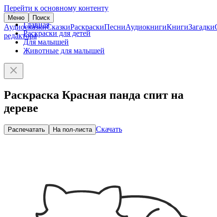
Перейти к основному контенту
Меню
Поиск
Главная
Аудиосказки
Сказки
Раскраски
Песни
Аудиокниги
Книги
Загадки
Раскраски для детей
редактора
Для малышей
Животные для малышей
Раскраска Красная панда спит на
дереве
Скачать
Распечатать
На пол-листа