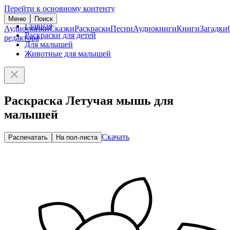
Перейти к основному контенту
Меню
Поиск
Главная
Аудиосказки
Сказки
Раскраски
Песни
Аудиокниги
Книги
Загадки
Раскраски для детей
редактора
Для малышей
Животные для малышей
Раскраска Летучая мышь для
малышей
Скачать
Распечатать
На пол-листа