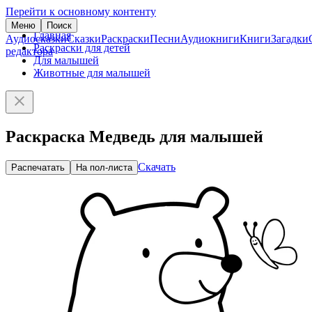
Перейти к основному контенту
Меню
Поиск
Главная
Аудиосказки
Сказки
Раскраски
Песни
Аудиокниги
Книги
Загадки
Раскраски для детей
редактора
Для малышей
Животные для малышей
Раскраска Медведь для малышей
Скачать
Распечатать
На пол-листа