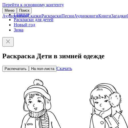
Перейти к основному контенту
Меню
Поиск
Главная
Аудиосказки
Сказки
Раскраски
Песни
Аудиокниги
Книги
Загадки
Раскраски для детей
Новый год
Зима
Раскраска Дети в зимней одежде
Скачать
Распечатать
На пол-листа