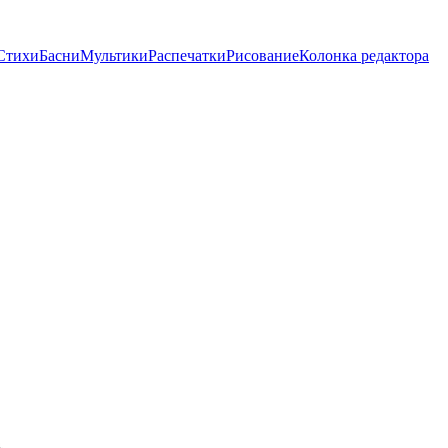
Стихи
Басни
Мультики
Распечатки
Рисование
Колонка редактора