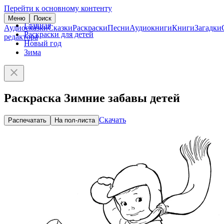
Перейти к основному контенту
Меню
Поиск
Главная
Аудиосказки
Сказки
Раскраски
Песни
Аудиокниги
Книги
Загадки
Раскраски для детей
редактора
Новый год
Зима
Раскраска Зимние забавы детей
Скачать
Распечатать
На пол-листа