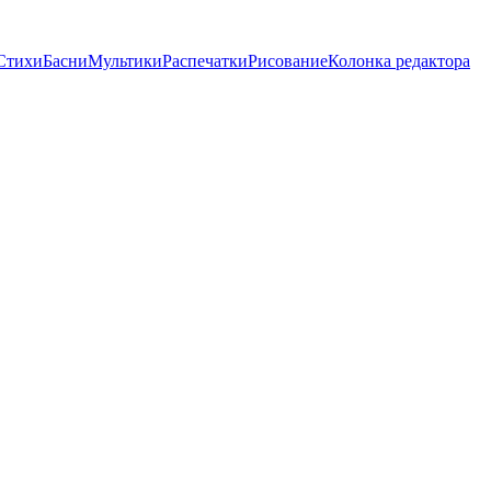
Стихи
Басни
Мультики
Распечатки
Рисование
Колонка редактора