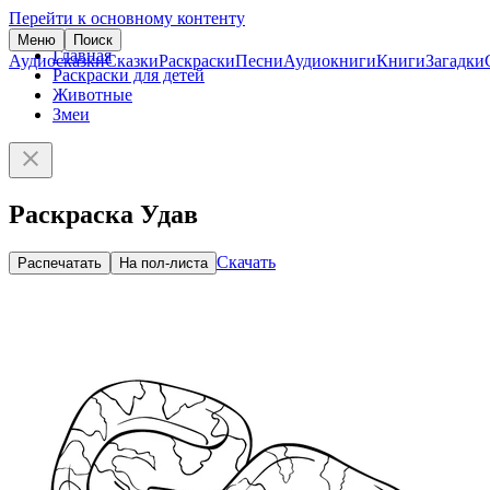
Перейти к основному контенту
Меню
Поиск
Главная
Аудиосказки
Сказки
Раскраски
Песни
Аудиокниги
Книги
Загадки
Раскраски для детей
Животные
Змеи
Раскраска Удав
Скачать
Распечатать
На пол-листа