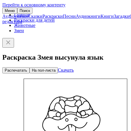
Перейти к основному контенту
Меню
Поиск
Главная
Аудиосказки
Сказки
Раскраски
Песни
Аудиокниги
Книги
Загадки
Раскраски для детей
редактора
Животные
Змеи
Раскраска Змея высунула язык
Скачать
Распечатать
На пол-листа