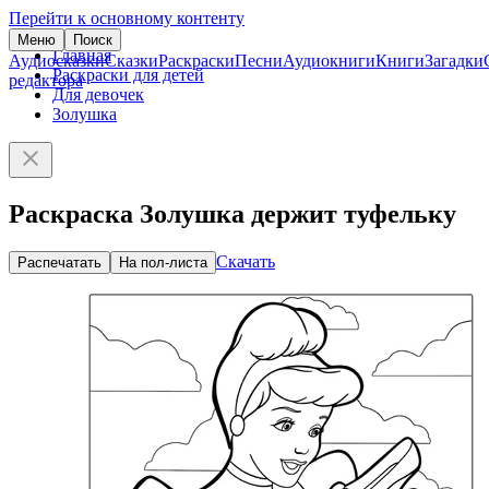
Перейти к основному контенту
Меню
Поиск
Главная
Аудиосказки
Сказки
Раскраски
Песни
Аудиокниги
Книги
Загадки
Раскраски для детей
редактора
Для девочек
Золушка
Раскраска Золушка держит туфельку
Скачать
Распечатать
На пол-листа