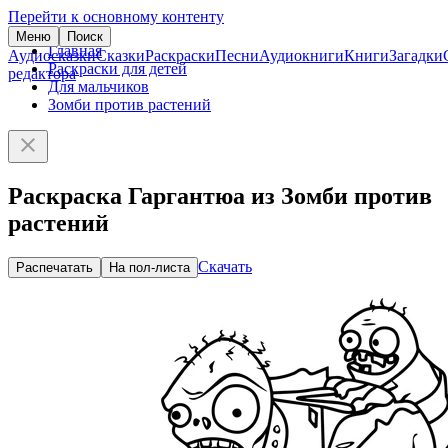
Перейти к основному контенту
Меню
Поиск
Главная
Аудиосказки
Сказки
Раскраски
Песни
Аудиокниги
Книги
Загадки
Раскраски для детей
редактора
Для мальчиков
Зомби против растений
Раскраска Гаргантюа из Зомби против
растений
Скачать
Распечатать
На пол-листа