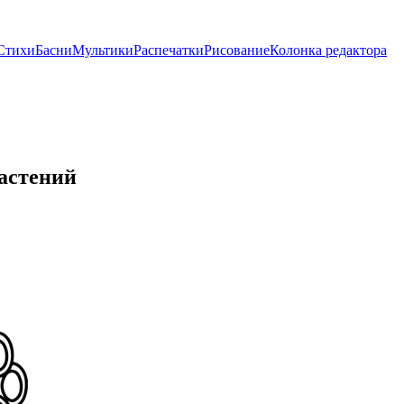
Стихи
Басни
Мультики
Распечатки
Рисование
Колонка редактора
растений