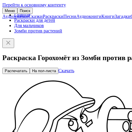
Перейти к основному контенту
Меню
Поиск
Главная
Аудиосказки
Сказки
Раскраски
Песни
Аудиокниги
Книги
Загадки
Раскраски для детей
Для мальчиков
Зомби против растений
Раскраска Горохомёт из Зомби против 
Скачать
Распечатать
На пол-листа