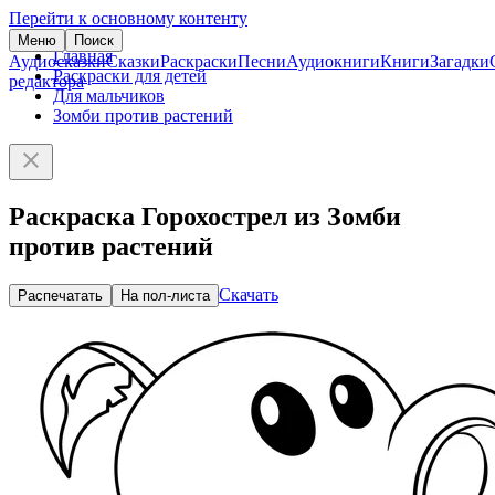
Перейти к основному контенту
Меню
Поиск
Главная
Аудиосказки
Сказки
Раскраски
Песни
Аудиокниги
Книги
Загадки
Раскраски для детей
редактора
Для мальчиков
Зомби против растений
Раскраска Горохострел из Зомби
против растений
Скачать
Распечатать
На пол-листа