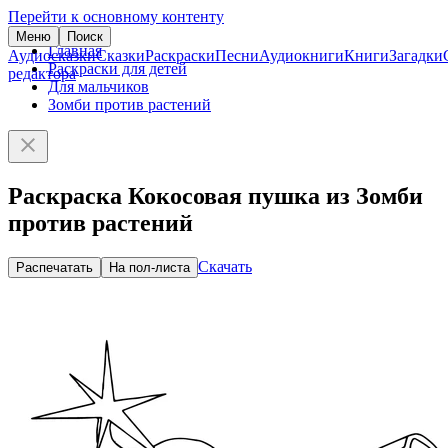
Перейти к основному контенту
Меню
Поиск
Главная
Аудиосказки
Сказки
Раскраски
Песни
Аудиокниги
Книги
Загадки
Раскраски для детей
редактора
Для мальчиков
Зомби против растений
Раскраска Кокосовая пушка из Зомби
против растений
Скачать
Распечатать
На пол-листа