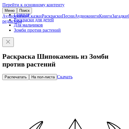
Перейти к основному контенту
Меню
Поиск
Главная
Аудиосказки
Сказки
Раскраски
Песни
Аудиокниги
Книги
Загадки
Раскраски для детей
редактора
Для мальчиков
Зомби против растений
Раскраска Шипокамень из Зомби
против растений
Скачать
Распечатать
На пол-листа