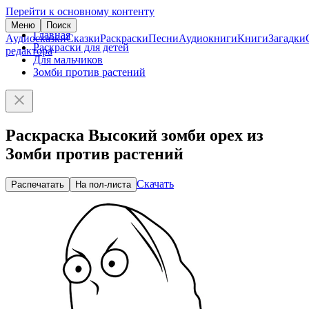
Перейти к основному контенту
Меню
Поиск
Главная
Аудиосказки
Сказки
Раскраски
Песни
Аудиокниги
Книги
Загадки
Раскраски для детей
редактора
Для мальчиков
Зомби против растений
Раскраска Высокий зомби орех из
Зомби против растений
Скачать
Распечатать
На пол-листа