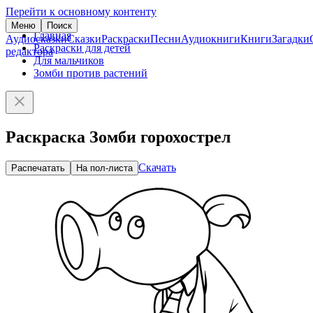
Перейти к основному контенту
Меню
Поиск
Главная
Аудиосказки
Сказки
Раскраски
Песни
Аудиокниги
Книги
Загадки
Раскраски для детей
редактора
Для мальчиков
Зомби против растений
Раскраска Зомби горохострел
Скачать
Распечатать
На пол-листа